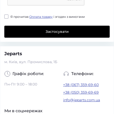
Я прочитав
Оплата товару
і згоден з вимогами
Застосувати
Jeparts
м. Київ, вул. Промислова, 1Б
Графік роботи:
Телефони:
Пн-Пт 9:00 – 18:00
+38 (067) 359-69-60
+38 (050) 359-69-69
info@jeparts.com.ua
Ми в соцмережах