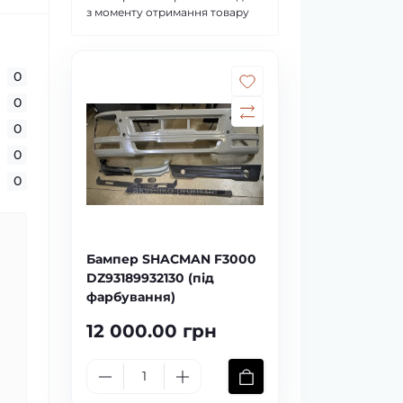
з моменту отримання товару
0
0
0
0
0
Бампер SHACMAN F3000
DZ93189932130 (під
фарбування)
12 000.00 грн