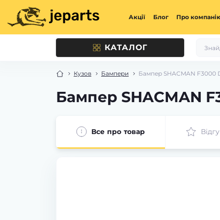
Акції
Блог
Про компані
КАТАЛОГ
Кузов
Бампери
Бампер SHACMAN F3000 DZ
Бампер SHACMAN F30
Все про товар
Відгу