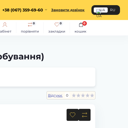
+38 (067) 359-69-60
Замовити дзвінок
UA
RU
0
0
0
абінет
порівняти
закладки
кошик
рбування)
Відгуки:
0