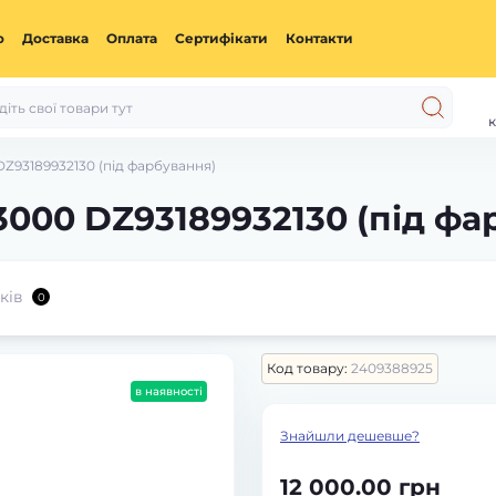
ю
Доставка
Оплата
Сертифікати
Контакти
к
93189932130 (під фарбування)
00 DZ93189932130 (під фа
ків
0
Код товару:
2409388925
в наявності
Знайшли дешевше?
12 000.00 грн