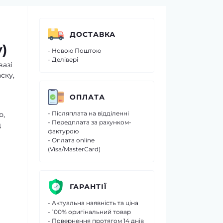
ДОСТАВКА
)
- Новою Поштою
- Делівері
вазі
ску,
ОПЛАТА
- Післяплата на відділенні
ю,
- Передплата за рахунком-
д
фактурою
- Оплата online
(Visa/MasterCard)
ГАРАНТІЇ
- Актуальна наявність та ціна
- 100% оригінальний товар
- Повернення протягом 14 днів