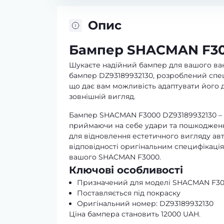
Опис
Бампер SHACMAN F300
Шукаєте надійний бампер для вашого ва
бампер DZ93189932130, розроблений спеці
що дає вам можливість адаптувати його 
зовнішній вигляд.
Бампер SHACMAN F3000 DZ93189932130 – 
приймаючи на себе удари та пошкодження 
для відновлення естетичного вигляду авт
відповідності оригінальним специфікація
вашого SHACMAN F3000.
Ключові особливості
Призначений для моделі SHACMAN F3
Поставляється під покраску
Оригінальний номер: DZ93189932130
Ціна бампера становить 12000 UAH.