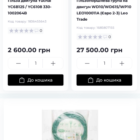
Гільза двигуна Yuchai
Гільзопоршнева група на
YC6B125 / YC6108 330-
двигун WD10/WD615/WP10
1002064B
LEO100011A (Євро 2-3) Leo
Trade
Код товару:
1836455643
Код товару:
1685807155
0
0
2 600.00 грн
27 500.00 грн
До кошика
До кошика