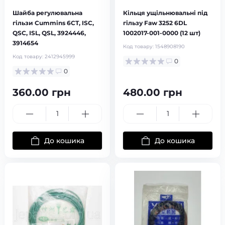
Шайба регулювальна
Кільця ущільнювальні під
гільзи Cummins 6CT, ISC,
гільзу Faw 3252 6DL
QSC, ISL, QSL, 3924446,
1002017-001-0000 (12 шт)
3914654
Код товару:
1548908190
Код товару:
2412945999
0
0
360.00 грн
480.00 грн
До кошика
До кошика