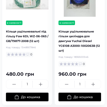
в наявності
в наявності
Кільця ущільнювальні під
Кільце ущільнювальне
гільзу Faw 6DL WZ-06-065 /
гільзи циліндра для
GB/T9877-2008 (12 шт)
двигуна Yuchai Diesel
YC6108 A3000-1002063B (12
Код товару:
1548907846
шт)
0
Код товару:
1836500546
0
480.00 грн
960.00 грн
До кошика
До кошика