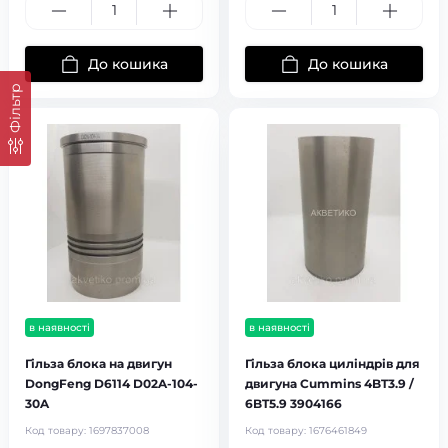
До кошика
До кошика
Фільтр
в наявності
в наявності
Гільза блока на двигун
Гільза блока циліндрів для
DongFeng D6114 D02A-104-
двигуна Cummins 4BT3.9 /
30A
6BT5.9 3904166
Код товару:
1697837008
Код товару:
1676461849