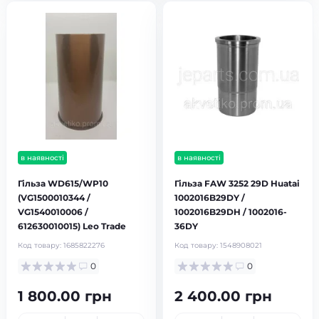
в наявності
в наявності
Гільза WD615/WP10
Гільза FAW 3252 29D Huatai
(VG1500010344 /
1002016B29DY /
VG1540010006 /
1002016B29DH / 1002016-
612630010015) Leo Trade
36DY
Код товару:
1685822276
Код товару:
1548908021
0
0
1 800.00 грн
2 400.00 грн