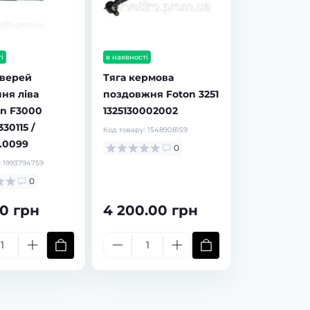
і
в наявності
дверей
Тяга кермова
ня ліва
поздовжня Foton 3251
n F3000
1325130002002
30115 /
Код товару:
1548908159
1.0099
0
:
1993794759
0
0 грн
4 200.00 грн