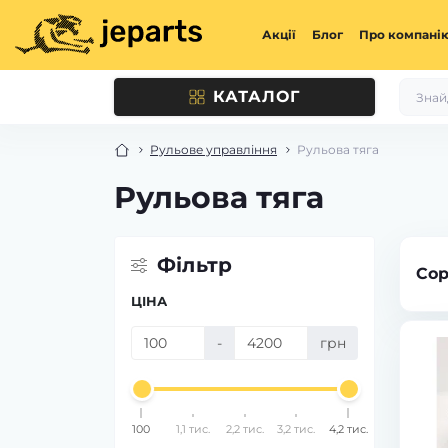
Акції
Блог
Про компані
КАТАЛОГ
Рульове управління
Рульова тяга
Рульова тяга
Фільтр
Сор
ЦІНА
-
грн
100
1,1 тис.
2,2 тис.
3,2 тис.
4,2 тис.