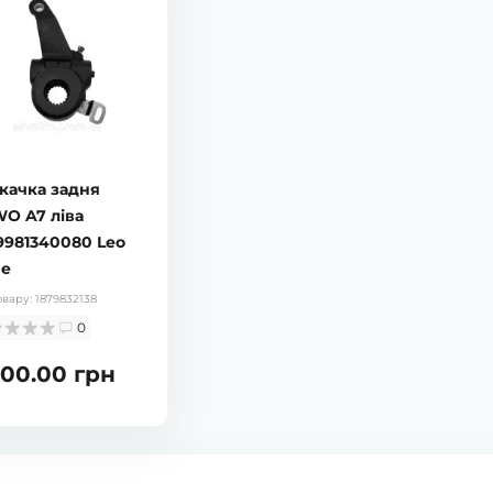
ті
в наявності
ка задня (важіль
Тріскачка задня (важіль
вальний) Shacman
регулювальний) FAW 3252
1.50610.6210 Leo Trade
ліва 3502520-369 Leo Trade
у:
1881061800
Код товару:
1879832620
0
0
скачка задня
.00 грн
1 440.00 грн
O A7 ліва
981340080 Leo
de
овару:
1879832138
0
400.00 грн