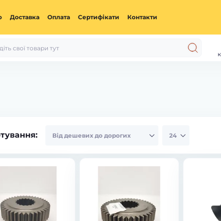
ю
Доставка
Оплата
Сертифікати
Контакти
к
тування: