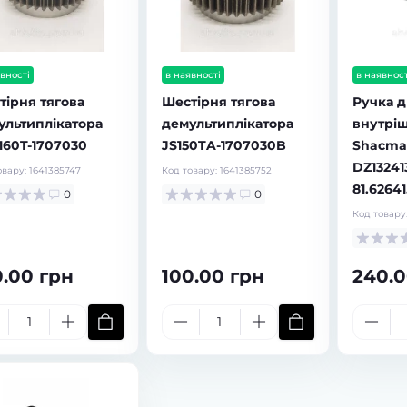
вності
в наявності
в наявност
тірня тягова
Шестірня тягова
Ручка 
ультиплікатора
демультиплікатора
внутріш
160T-1707030
JS150TA-1707030B
Shacma
DZ132413
овару:
1641385747
Код товару:
1641385752
81.6264
0
0
Код товару
0.00 грн
100.00 грн
240.0