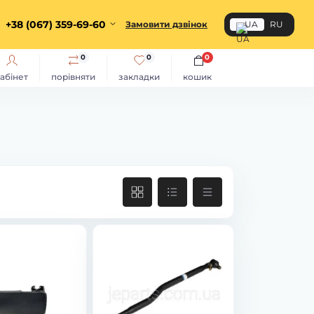
+38 (067) 359-69-60
Замовити дзвінок
UA
RU
0
0
0
абінет
порівняти
закладки
кошик