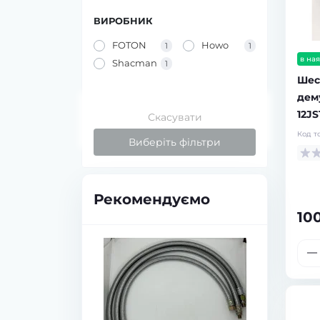
ВИРОБНИК
FOTON
Howo
1
1
в ная
Shacman
1
Шес
дем
12JS
Скасувати
Код т
Виберіть фільтри
Рекомендуємо
10