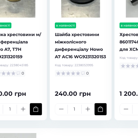
вності
в наявності
в наявност
лка хрестовини м/
Шайба хрестовини
Хрестов
иференціала
міжколісного
8601174
o A7, T7H
диференціалу Howo
для XC
231320159
A7 AC16 WG9231320153
Код товару
овару:
2238045185
Код товару:
2238053995
0
0
0.00 грн
240.00 грн
1 200
в наявності
в наявності