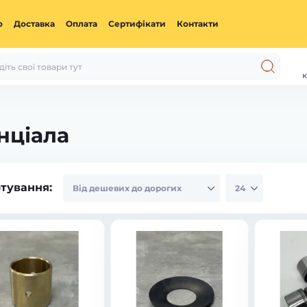
ю
Доставка
Оплата
Сертифікати
Контакти
к
нціала
тування: