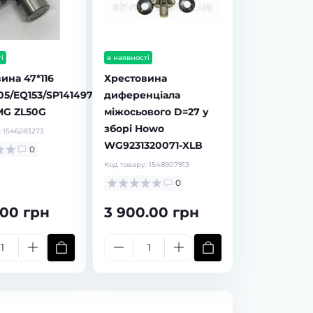
і
в наявності
ина 47*116
Хрестовина
05/EQ153/SP141497
диференціала
MG ZL50G
міжосьового D=27 у
зборі Howo
:
1546283273
WG9231320071-XLB
0
Код товару:
1548907913
0
.00 грн
3 900.00 грн
в наявності
в наявності