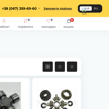
+38 (067) 359-69-60
Замовити дзвінок
UA
RU
0
0
0
абінет
порівняти
закладки
кошик