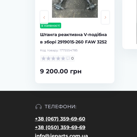
Шланги до клапана КПП
Fuller 9JS 55518 / 55522 / 55523
(к-т 3 шт)
і
Код товару:
1940431866
реактивна V-подібна
0
 2919015-260 FAW 3252
1 200.00 грн
:
1775554785
0
.00 грн
ТЕЛЕФОНИ:
+38 (067) 359-69-60
+38 (050) 359-69-69
info@jeparts.com.ua