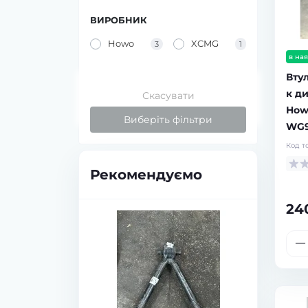
ВИРОБНИК
Howo
XCMG
3
1
в ная
Вту
к д
Скасувати
How
Виберіть фільтри
WG9
Код т
Рекомендуємо
24
в наявності