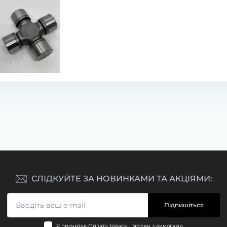
Тріскачка задня (важіль
Тріскачка задня (важіл
регулювальний) Shacman
регулювальний) FAW 3
F3000 81.50610.6210 Leo Trade
ліва 3502520-369 Leo Tr
Код товару:
1881061800
Код товару:
1879832620
0
0
1 440.00 грн
1 440.00 грн
СЛІДКУЙТЕ ЗА НОВИНКАМИ ТА АКЦІЯМИ:
Підпишіться
Я прочитав
Оплата товару
і згоден з вимогами