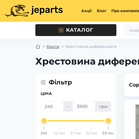
Акції
Блог
Про компані
КАТАЛОГ
Мости
Хрестовина диференціала
Хрестовина дифере
Фільтр
Сор
ЦІНА
-
грн
240
1,2 тис.
2,1 тис.
3,0 тис.
3,9 тис.