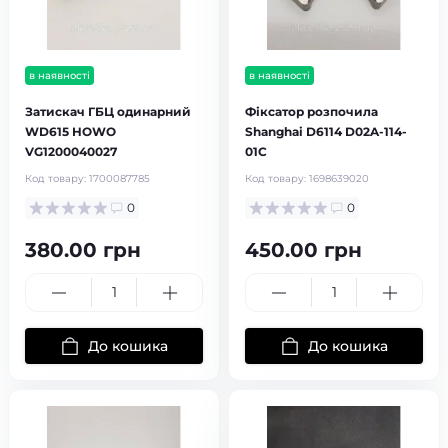
в наявності
в наявності
Затискач ГБЦ одинарний
Фіксатор розпочила
WD615 HOWO
Shanghai D6114 D02A-114-
VG1200040027
01C
Код товару:
1700087785
Код товару:
1698639020
0
0
380.00 грн
450.00 грн
До кошика
До кошика