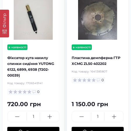
Фільтр
в наявності
в наявності
Фіксатор кута нахилу
Пластина демпферна ГТР
спинки сидіння YUTONG
XCMG ZL50 402202
6122, 6899, 6938 (7202-
Код товару:
1641385807
00039)
0
Код товару:
1706549141
0
720.00 грн
1 150.00 грн