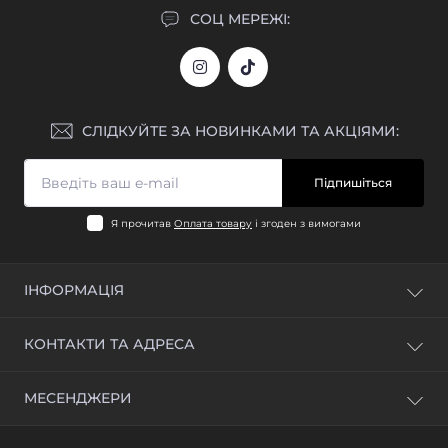
СОЦ МЕРЕЖІ:
СЛІДКУЙТЕ ЗА НОВИНКАМИ ТА АКЦІЯМИ:
Підпишіться
Я прочитав
Оплата товару
і згоден з вимогами
ІНФОРМАЦІЯ
Блог
КОНТАКТИ ТА АДРЕСА
Відгуки
Зворотній зв'язок
м. Київ, вул. Промислова, 1Б
МЕСЕНДЖЕРИ
Повернення товару
info@jeparts.com.ua
Карта сайту
Telegram