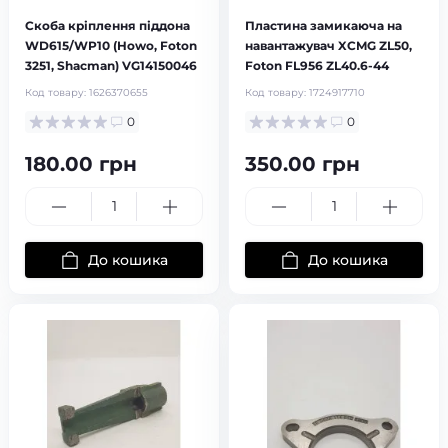
Скоба кріплення піддона
Пластина замикаюча на
WD615/WP10 (Howo, Foton
навантажувач XCMG ZL50,
3251, Shacman) VG14150046
Foton FL956 ZL40.6-44
Код товару:
1626370655
Код товару:
1724917710
0
0
180.00 грн
350.00 грн
До кошика
До кошика