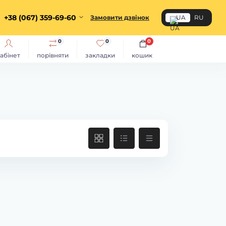
+38 (067) 359-69-60
Замовити дзвінок
UA
RU
0
0
0
абінет
порівняти
закладки
кошик