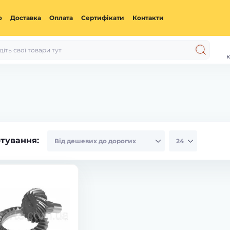
ю
Доставка
Оплата
Сертифікати
Контакти
к
тування: