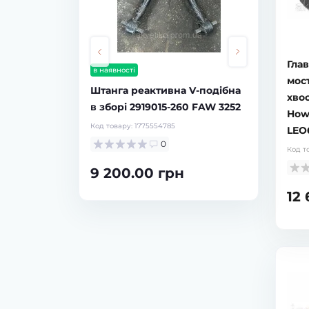
в наявності
Шланги до кла
Fuller 9JS 55518
(к-т 3 шт)
Гла
в наявності
Код товару:
19404318
мост
Штанга реактивна V-подібна
0
хвос
в зборі 2919015-260 FAW 3252
How
1 200.00 г
Код товару:
1775554785
LEO
0
Код т
9 200.00 грн
12