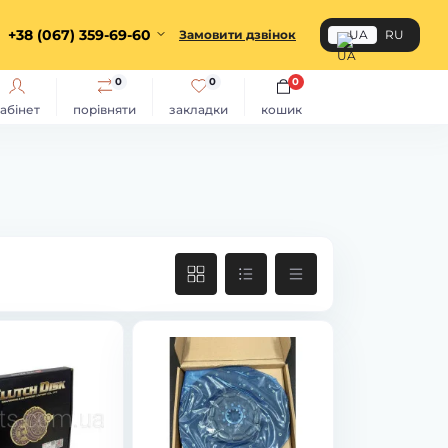
+38 (067) 359-69-60
Замовити дзвінок
UA
RU
0
0
0
абінет
порівняти
закладки
кошик