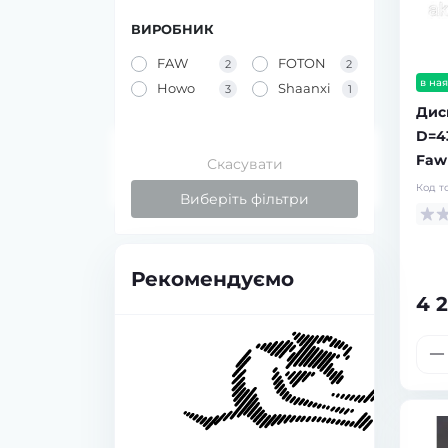
ВИРОБНИК
FAW
FOTON
2
2
в ная
Howo
Shaanxi
3
1
Дис
D=43
Faw
Скасувати
Код т
Виберіть фільтри
Рекомендуємо
4 