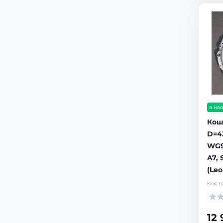
в ная
Кош
D=4
WG9
A7,
(Leo
Код т
12