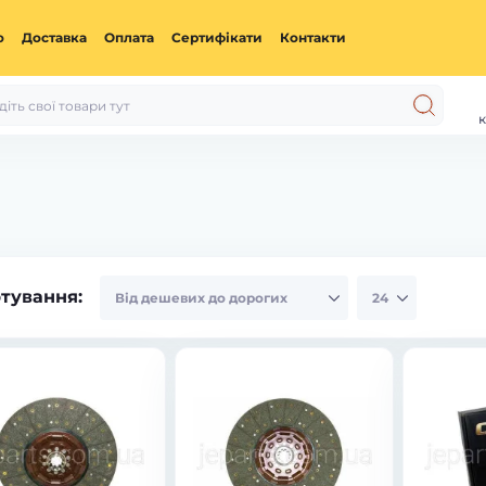
ю
Доставка
Оплата
Сертифікати
Контакти
к
тування: