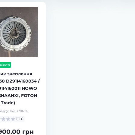
вності
ик зчеплення
30 DZ9114160034 /
114160011 HOWO
 SHAANXI, FOTON
 Trade)
овару:
1626370634
0
 900.00 грн