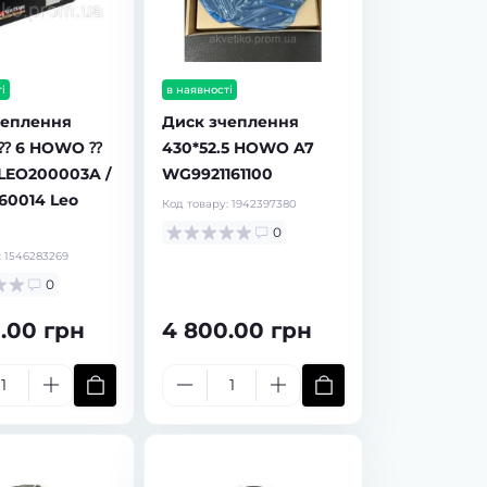
і
в наявності
чеплення
Диск зчеплення
 ⁇ 6 HOWO ⁇
430*52.5 HOWO A7
LEO200003A /
WG9921161100
60014 Leo
Код товару:
1942397380
0
:
1546283269
0
.00 грн
4 800.00 грн