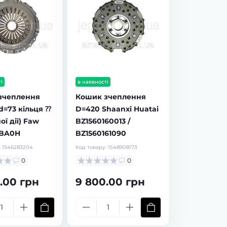
в наявності
в наявності
Тріскачка гальмівна (важіль
Тріскачка (важіль
регулювальний) задня ліва
регулювальний) задня
HOWO WG9100340056 Leo
HOWO WG9100340057 
Trade
Trade
Код товару:
1881055327
Код товару:
1881058321
і
в наявності
0
0
зчеплення
Кошик зчеплення
1 440.00 грн
1 440.00 грн
d=73 кільця ⁇
D=420 Shaanxi Huatai
ої дії) Faw
BZ1560160013 /
-BA0H
BZ1560161090
:
1546283204
Код товару:
1548908173
0
0
.00 грн
9 800.00 грн