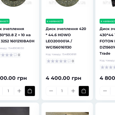
вності
в наявності
в наявност
к зчеплення
Диск зчеплення 420
Диск з
0*50.8 Z = 10 на
* 44.6 HOWO
430*44
 3252 1601210BA0H
LEO200001A /
FOTON 
WG1560161130
DZ15601
овару:
1548908030
Trade
Код товару:
1548908181
0
Код товару
0
200.00 грн
4 400.00 грн
4 800