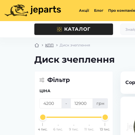
Акції
Блог
Про компані
КАТАЛОГ
КПП
Диск зчеплення
Диск зчеплення
Фільтр
Сор
ЦІНА
-
грн
4 тис.
6 тис.
9 тис.
11 тис.
13 тис.