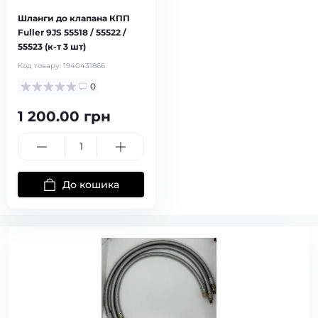
Шланги до клапана КПП
Fuller 9JS 55518 / 55522 /
55523 (к-т 3 шт)
Код товару:
1940431866
0
1 200.00 грн
До кошика