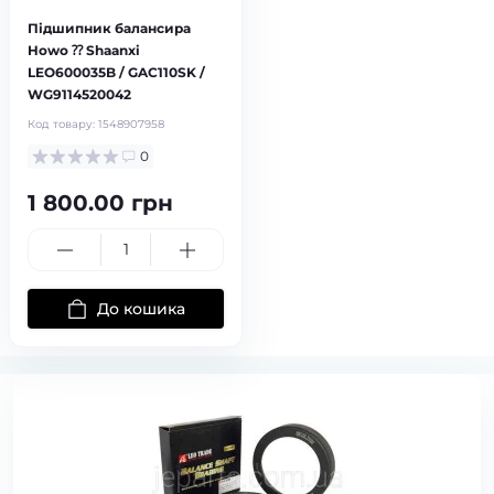
Підшипник балансира
Howo ⁇ Shaanxi
LEO600035B / GAC110SK /
WG9114520042
Код товару:
1548907958
0
1 800.00 грн
До кошика