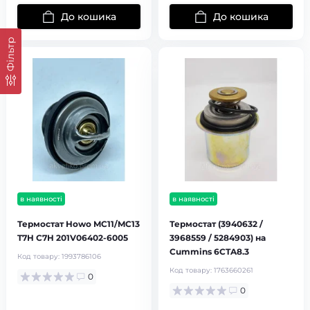
До кошика
До кошика
Фільтр
в наявності
в наявності
Термостат Howo MC11/MC13
Термостат (3940632 /
T7H C7H 201V06402-6005
3968559 / 5284903) на
Cummins 6CTA8.3
Код товару:
1993786106
Код товару:
1763660261
0
0