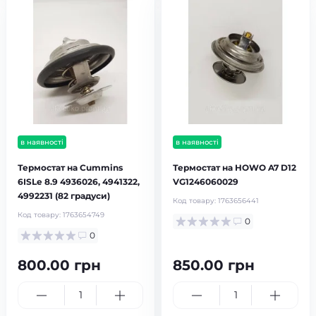
в наявності
в наявності
Термостат на Cummins
Термостат на HOWO A7 D12
6ISLe 8.9 4936026, 4941322,
VG1246060029
4992231 (82 градуси)
Код товару:
1763656441
Код товару:
1763654749
0
0
800.00 грн
850.00 грн