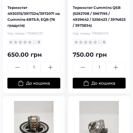
Термостат
Термостат Cummins QSB
4930315/3917324/3972071 на
(5292708 / 3967195 /
Cummins 6BT5.9, EQB (76
4929642 / 5256423 / 3974823
градусів)
/ 3973834)
Код товару:
1763652137
Код товару:
1763661472
0
0
650.00 грн
750.00 грн
До кошика
До кошика