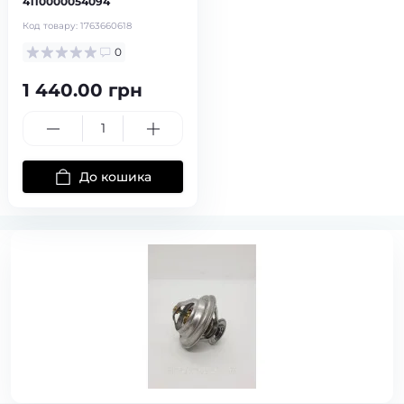
4110000054094
Код товару:
1763660618
0
1 440.00 грн
До кошика