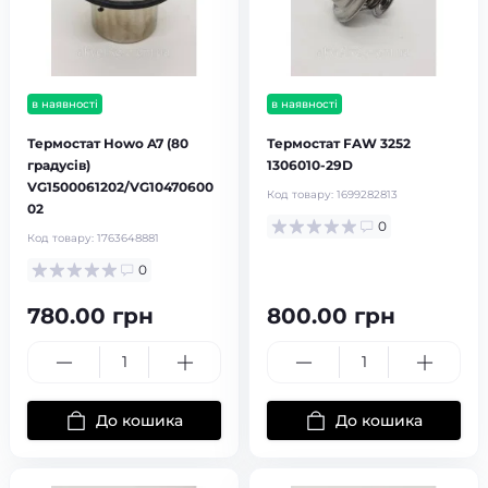
в наявності
в наявності
Термостат Howo A7 (80
Термостат FAW 3252
градусів)
1306010-29D
VG1500061202/VG10470600
Код товару:
1699282813
02
0
Код товару:
1763648881
0
780.00 грн
800.00 грн
До кошика
До кошика