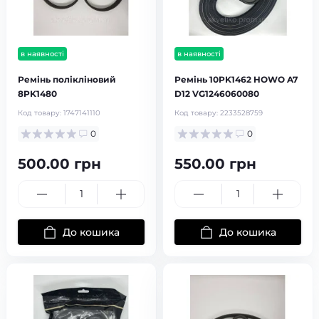
в наявності
в наявності
Ремінь полікліновий
Ремінь 10PK1462 HOWO A7
8PK1480
D12 VG1246060080
Код товару:
1747141110
Код товару:
2233528759
0
0
500.00 грн
550.00 грн
До кошика
До кошика