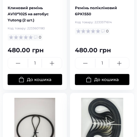
Клиновий ремінь
Ремінь полікліновий
AV10*1025 на автобус
6PK1550
Yutong (2 шт.)
Код товару:
2233571614
Код товару:
2233601180
0
0
480.00 грн
480.00 грн
До кошика
До кошика