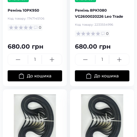
Ремінь 10PK950
Ремінь 8PK1080
VG2600020226 Leo Trade
Код товару:
1747145106
Код товару:
2233554996
0
0
680.00 грн
680.00 грн
До кошика
До кошика