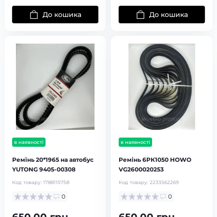
До кошика
До кошика
в наявності
в наявності
Ремінь 20*1965 на автобус
Ремінь 6РК1050 HOWO
YUTONG 9405-00308
VG2600020253
Код товару:
1788115758
Код товару:
2233562269
0
0