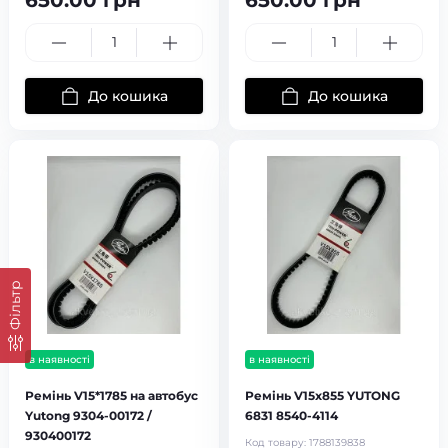
650.00 грн
650.00 грн
До кошика
До кошика
Фільтр
в наявності
в наявності
Ремінь V15*1785 на автобус
Ремінь V15x855 YUTONG
Yutong 9304-00172 /
6831 8540-4114
930400172
Код товару:
1788139838