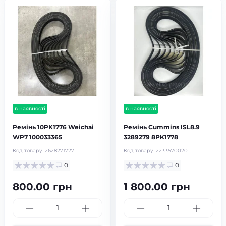
в наявності
в наявності
Ремінь 10PK1776 Weichai
Ремінь Cummins ISL8.9
WP7 100033365
3289279 8PK1778
Код товару:
2628271727
Код товару:
2233570020
0
0
800.00 грн
1 800.00 грн