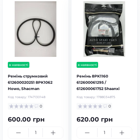
в наявності
в наявності
Ремінь струмковий
Ремінь 8PK1160
612600020251 8PK1062
612600061295 /
Howo, Shacman
612600061752 Shaanxi
Код товару:
1747130148
Код товару:
1788034875
0
0
600.00 грн
620.00 грн