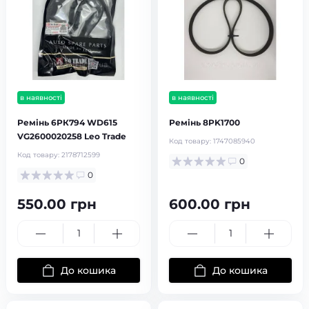
в наявності
в наявності
Ремінь 6РК794 WD615
Ремінь 8PK1700
VG2600020258 Leo Trade
Код товару:
1747085940
Код товару:
2178712599
0
0
550.00 грн
600.00 грн
До кошика
До кошика