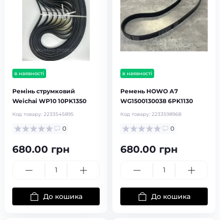
в наявності
в наявності
Ремінь струмковий
Ремень HOWO А7
Weichai WP10 10PK1350
WG1500130038 6PK1130
Код товару:
2233545895
Код товару:
2233598968
0
0
680.00 грн
680.00 грн
До кошика
До кошика