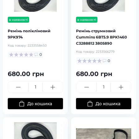
в наявності
в наявності
Ремінь полікліновий
Ремінь струмковий
9PK974
Cummins 6BT5.9 8PK1460
C3288812 3805890
Код товару:
2233558450
Код товару:
2233566279
0
0
680.00 грн
680.00 грн
До кошика
До кошика