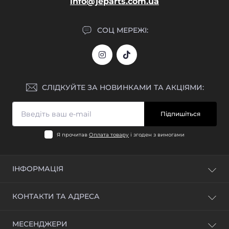
info@jeparts.com.ua
СОЦ МЕРЕЖІ:
СЛІДКУЙТЕ ЗА НОВИНКАМИ ТА АКЦІЯМИ:
Підпишіться
Я прочитав
Оплата товару
і згоден з вимогами
ІНФОРМАЦІЯ
Блог
КОНТАКТИ ТА АДРЕСА
Відгуки
Зворотній зв'язок
м. Київ, вул. Промислова, 1Б
МЕСЕНДЖЕРИ
Повернення товару