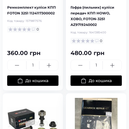
Ремкомплект куліси КПП
Гофра (пильник) куліси
FOTON 3251 1124117300002
передач КПП HOWO,
ХОВО, FOTON-3251
Код товару:
1579817576
AZ9719240002
0
Код товару:
1641385400
0
360.00 грн
480.00 грн
До кошика
До кошика