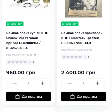
в наявності
в наявності
Ремкомплект куліси КПП
Ремкомплект прокладок
Shaanxi під тяговий
КПП Fuller 9JS Креатек
привод LEO200091A /
CK9902 F9001-XLB
81.32670.6184
Код товару:
2280206186
Код товару:
1546283188
0
0
960.00 грн
2 400.00 грн
До кошика
До кошика