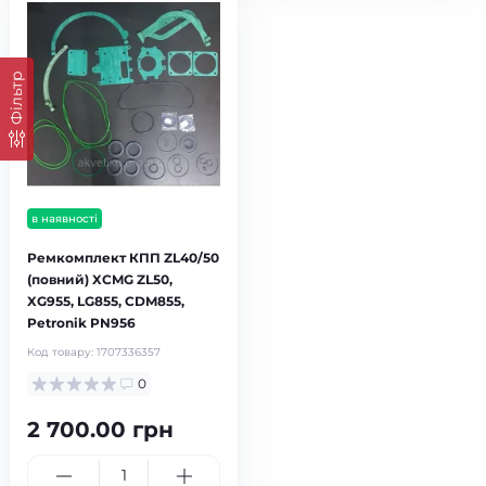
Фільтр
в наявності
Ремкомплект КПП ZL40/50
(повний) XCMG ZL50,
XG955, LG855, CDM855,
Petronik PN956
Код товару:
1707336357
0
2 700.00 грн