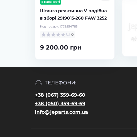
Код товару:
1940431866
Код товар
а V-подібна
0
260 FAW 3252
1 200.00 грн
1 440
н
ТЕЛЕФОНИ:
+38 (067) 359-69-60
+38 (050) 359-69-69
info@jeparts.com.ua