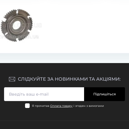
у:
1881061800
Код товару:
1879832620
0
0
.00 грн
1 440.00 грн
СЛІДКУЙТЕ ЗА НОВИНКАМИ ТА АКЦІЯМИ:
Підпишіться
Я прочитав
Оплата товару
і згоден з вимогами