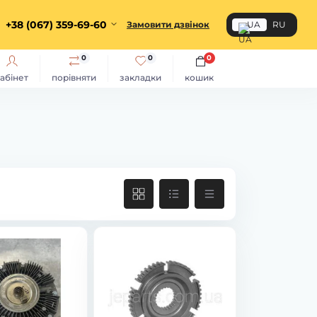
+38 (067) 359-69-60
Замовити дзвінок
UA
RU
0
0
0
абінет
порівняти
закладки
кошик