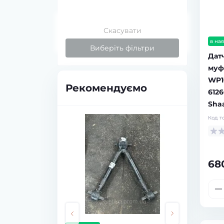
Скасувати
в ная
Виберіть фільтри
Дат
муф
WP1
Рекомендуємо
612
Sha
Код т
68
в наявності
в наявнос
Шланги до клапана КПП
Тріскач
Fuller 9JS 55518 / 55522 / 55523
регулю
(к-т 3 шт)
F3000 8