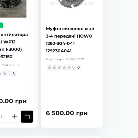
і
Муфта синхронізації
вентилятора
3-4 передачі HOWO
I WP12
1292-304-041
an F3000)
1292304041
62150
Код товару:
1548907927
:
2246977003
0
0
0.00 грн
в наявності
в наявності
6 500.00 грн
Тріскачка гальмівна (важіль
Тріскачка (важіль
регулювальний) задня ліва
регулювальний) задня
HOWO WG9100340056 Leo
HOWO WG9100340057 