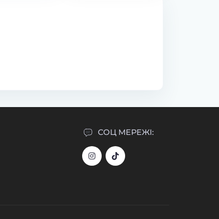
Trade
Trade
Код товару:
1881055327
Код товару:
1881058321
0
0
1 440.00 грн
1 440.00 грн
СОЦ МЕРЕЖІ: