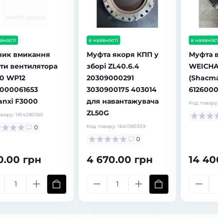
вності
в наявності
в наявност
чик вмикання
Муфта якоря КПП у
Муфта 
ти вентилятора
зборі ZL40.6.4
WEICHA
0 WP12
20309000291
(Shacm
6000061653
3030900175 403014
6126000
anxi F3000
для навантажувача
Код товару
ZL50G
овару:
1814280160
Код товару:
1641385359
0
0
0.00 грн
4 670.00 грн
14 40
ті
в наявності
ка задня (важіль
Тріскачка задня (важіль
вальний) Shacman
регулювальний) FAW 3252
1.50610.6210 Leo Trade
ліва 3502520-369 Leo Trade