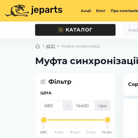
Акції
Блог
Про компані
КАТАЛОГ
КПП
Муфта синхронізації
Муфта синхронізаці
Фільтр
Сор
ЦІНА
-
грн
680
4 тис.
8 тис.
11 тис.
14 тис.