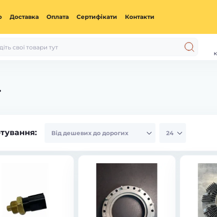
ю
Доставка
Оплата
Сертифікати
Контакти
к
ї
тування: