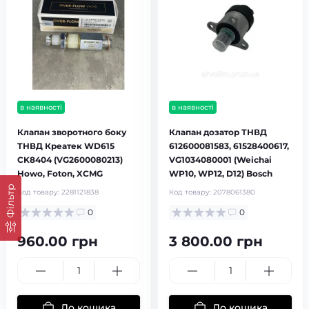
в наявності
в наявності
Клапан зворотного боку
Клапан дозатор ТНВД
ТНВД Креатек WD615
612600081583, 61528400617,
CK8404 (VG2600080213)
VG1034080001 (Weichai
Howo, Foton, XCMG
WP10, WP12, D12) Bosch
Фільтр
Код товару:
2281121838
Код товару:
2078061380
0
0
960.00 грн
3 800.00 грн
До кошика
До кошика