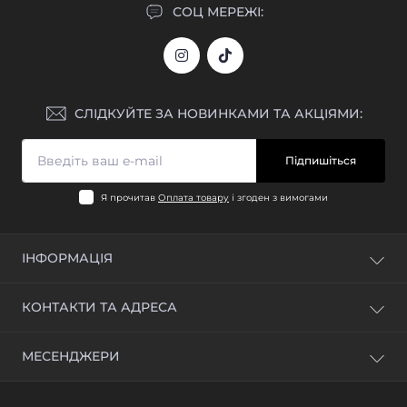
СОЦ МЕРЕЖІ:
СЛІДКУЙТЕ ЗА НОВИНКАМИ ТА АКЦІЯМИ:
Підпишіться
Я прочитав
Оплата товару
і згоден з вимогами
ІНФОРМАЦІЯ
Блог
КОНТАКТИ ТА АДРЕСА
Відгуки
Зворотній зв'язок
м. Київ, вул. Промислова, 1Б
МЕСЕНДЖЕРИ
Повернення товару
info@jeparts.com.ua
Карта сайту
Telegram
Виробники