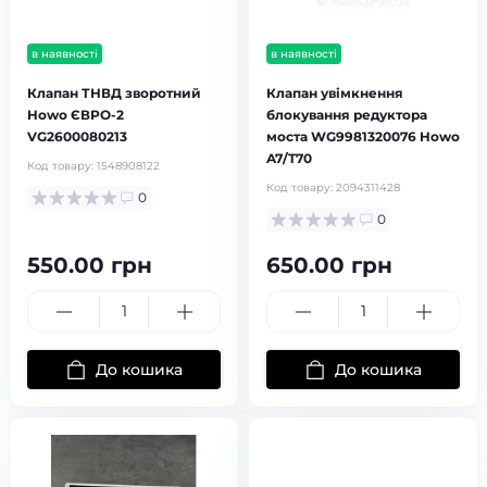
в наявності
в наявності
Клапан ТНВД зворотний
Клапан увімкнення
Howo ЄВРО-2
блокування редуктора
VG2600080213
моста WG9981320076 Howo
A7/T70
Код товару:
1548908122
Код товару:
2094311428
0
0
550.00 грн
650.00 грн
До кошика
До кошика