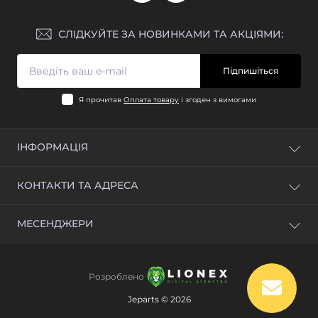
СЛІДКУЙТЕ ЗА НОВИНКАМИ ТА АКЦІЯМИ:
Підпишіться
Я прочитав
Оплата товару
і згоден з вимогами
ІНФОРМАЦІЯ
Блог
КОНТАКТИ ТА АДРЕСА
Відгуки
Зворотній зв'язок
м. Київ, вул. Промислова, 1Б
МЕСЕНДЖЕРИ
Повернення товару
info@jeparts.com.ua
Карта сайту
Telegram
Виробники
Пн-Пт 9:00 – 18:00
Viber
Акції
Розроблено
WhatsApp
Jeparts © 2026