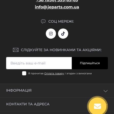
info@jeparts.com.ua
СОЦ МЕРЕЖІ:
СЛІДКУЙТЕ ЗА НОВИНКАМИ ТА АКЦІЯМИ:
Підпишіться
Я прочитав
Оплата товару
і згоден з вимогами
ІНФОРМАЦІЯ
Блог
КОНТАКТИ ТА АДРЕСА
Відгуки
Зворотній зв'язок
м. Київ, вул. Промислова, 1Б