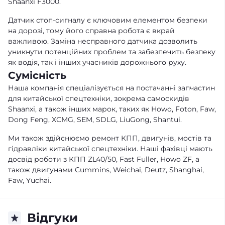
Shaanxi F3000.
Датчик стоп-сигналу є ключовим елементом безпеки
на дорозі, тому його справна робота є вкрай
важливою. Заміна несправного датчика дозволить
уникнути потенційних проблем та забезпечить безпеку
як водія, так і інших учасників дорожнього руху.
Сумісність
Наша компанія спеціалізується на постачанні запчастин
для китайської спецтехніки, зокрема самоскидів
Shaanxi, а також інших марок, таких як Howo, Foton, Faw,
Dong Feng, XCMG, SEM, SDLG, LiuGong, Shantui.
Ми також здійснюємо ремонт КПП, двигунів, мостів та
гідравліки китайської спецтехніки. Наші фахівці мають
досвід роботи з КПП ZL40/50, Fast Fuller, Howo ZF, а
також двигунами Cummins, Weichai, Deutz, Shanghai,
Faw, Yuchai.
Відгуки