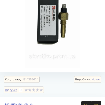
Код товару:
1814256624
Виробник:
Howo
Відгуки:
0
Знайшли дешевше?