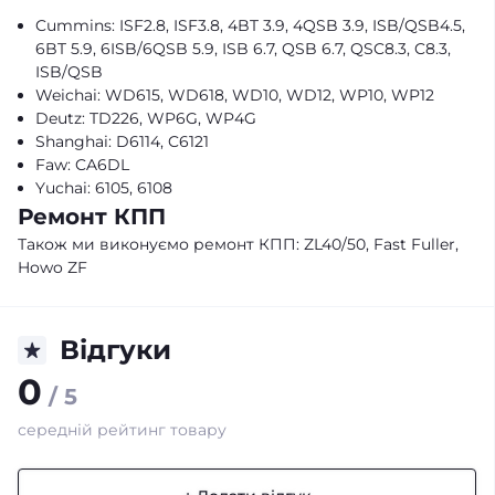
Cummins: ISF2.8, ISF3.8, 4BT 3.9, 4QSB 3.9, ISB/QSB4.5,
6BT 5.9, 6ISB/6QSB 5.9, ISB 6.7, QSB 6.7, QSC8.3, C8.3,
ISB/QSB
Weichai: WD615, WD618, WD10, WD12, WP10, WP12
Deutz: TD226, WP6G, WP4G
Shanghai: D6114, C6121
Faw: CA6DL
Yuchai: 6105, 6108
Ремонт КПП
Також ми виконуємо ремонт КПП: ZL40/50, Fast Fuller,
Howo ZF
Відгуки
0
/ 5
середній рейтинг товару