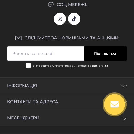
СОЦ МЕРЕЖІ:
СЛІДКУЙТЕ ЗА НОВИНКАМИ ТА АКЦІЯМИ:
Підпишіться
Я прочитав
Оплата товару
і згоден з вимогами
ІНФОРМАЦІЯ
Блог
КОНТАКТИ ТА АДРЕСА
Відгуки
Зворотній зв'язок
м. Київ, вул. Промислова, 1Б
МЕСЕНДЖЕРИ
Повернення товару
info@jeparts.com.ua
Карта сайту
Telegram
Виробники