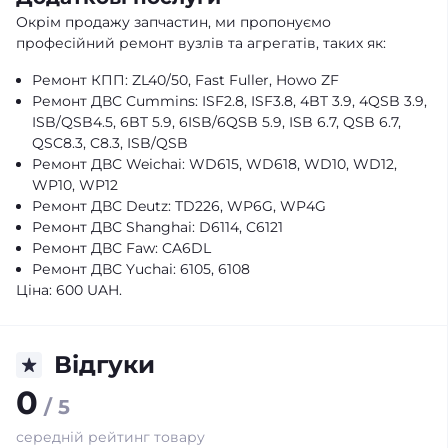
Окрім продажу запчастин, ми пропонуємо
професійний ремонт вузлів та агрегатів, таких як:
Ремонт КПП: ZL40/50, Fast Fuller, Howo ZF
Ремонт ДВС Cummins: ISF2.8, ISF3.8, 4BT 3.9, 4QSB 3.9,
ISB/QSB4.5, 6BT 5.9, 6ISB/6QSB 5.9, ISB 6.7, QSB 6.7,
QSC8.3, C8.3, ISB/QSB
Ремонт ДВС Weichai: WD615, WD618, WD10, WD12,
WP10, WP12
Ремонт ДВС Deutz: TD226, WP6G, WP4G
Ремонт ДВС Shanghai: D6114, C6121
Ремонт ДВС Faw: CA6DL
Ремонт ДВС Yuchai: 6105, 6108
Ціна: 600 UAH.
Відгуки
0
/ 5
середній рейтинг товару