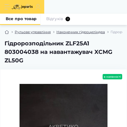
Все про товар
Відгуків
0
Рульове управління
Наконечник гідроциліндра
Гідророз
Гідророзподільник ZLF25A1
803004038 на навантажувач XCMG
ZL50G
в наявності