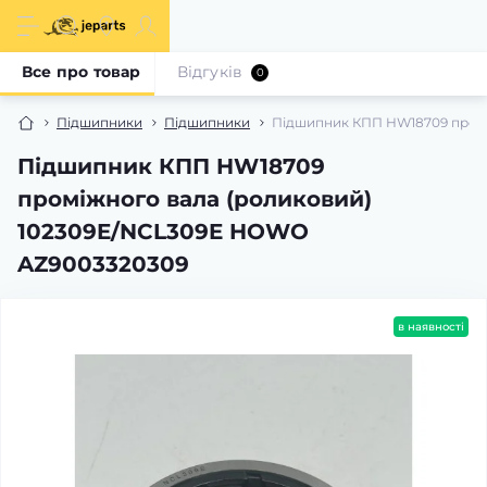
Все про товар
Відгуків
0
Підшипники
Підшипники
Підшипник КПП HW18709 промі
Підшипник КПП HW18709
проміжного вала (роликовий)
102309E/NCL309E HOWO
AZ9003320309
в наявності