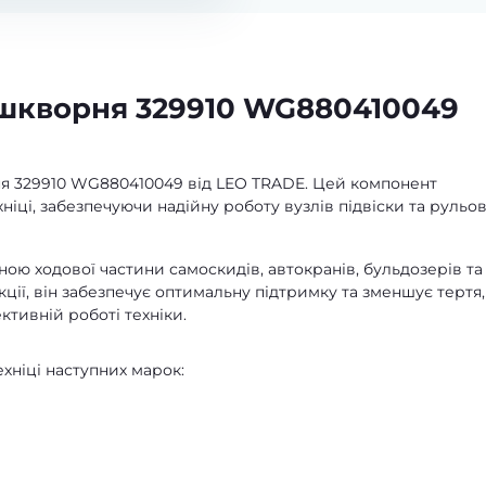
шкворня 329910 WG880410049
 329910 WG880410049 від LEO TRADE. Цей компонент
іці, забезпечуючи надійну роботу вузлів підвіски та рульо
ю ходової частини самоскидів, автокранів, бульдозерів та
кції, він забезпечує оптимальну підтримку та зменшує тертя
тивній роботі техніки.
хніці наступних марок: