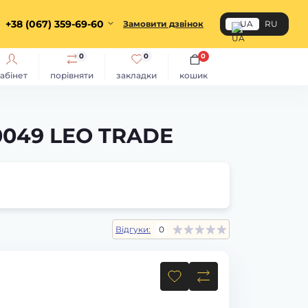
+38 (067) 359-69-60
Замовити дзвінок
UA
RU
0
0
0
абінет
порівняти
закладки
кошик
0049 LEO TRADE
Відгуки:
0