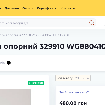
ю
Доставка
Оплата
Сертифікати
Контакти
к
орня опорний 329910 WG880410049 LEO TRADE
 опорний 329910 WG88041
ків
0
Код товару:
1706551532
в наявності
Знайшли дешевше?
480.00 грн