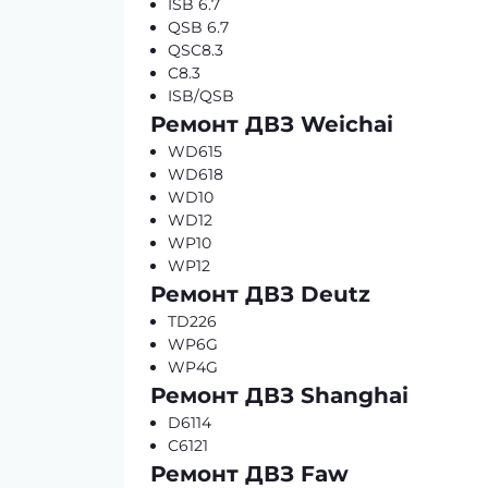
ISB 6.7
QSB 6.7
QSC8.3
C8.3
ISB/QSB
Ремонт ДВЗ Weichai
WD615
WD618
WD10
WD12
WP10
WP12
Ремонт ДВЗ Deutz
TD226
WP6G
WP4G
Ремонт ДВЗ Shanghai
D6114
C6121
Ремонт ДВЗ Faw