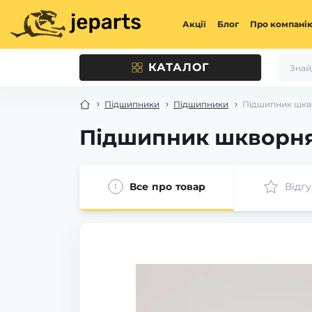
Акції
Блог
Про компані
КАТАЛОГ
Підшипники
Підшипники
Підшипник шкв
Підшипник шкворня
Все про товар
Відгу