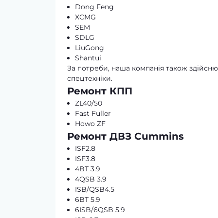
Dong Feng
XCMG
SEM
SDLG
LiuGong
Shantui
За потреби, наша компанія також здійснює
спецтехніки.
Ремонт КПП
ZL40/50
Fast Fuller
Howo ZF
Ремонт ДВЗ Cummins
ISF2.8
ISF3.8
4BT 3.9
4QSB 3.9
ISB/QSB4.5
6BT 5.9
6ISB/6QSB 5.9