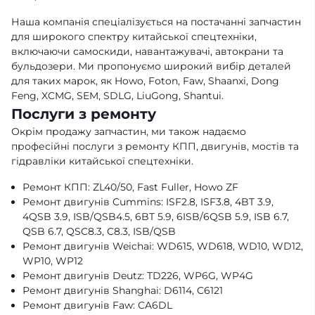
Наша компанія спеціалізується на постачанні запчастин
для широкого спектру китайської спецтехніки,
включаючи самоскиди, навантажувачі, автокрани та
бульдозери. Ми пропонуємо широкий вибір деталей
для таких марок, як Howo, Foton, Faw, Shaanxi, Dong
Feng, XCMG, SEM, SDLG, LiuGong, Shantui.
Послуги з ремонту
Окрім продажу запчастин, ми також надаємо
професійні послуги з ремонту КПП, двигунів, мостів та
гідравліки китайської спецтехніки.
Ремонт КПП: ZL40/50, Fast Fuller, Howo ZF
Ремонт двигунів Cummins: ISF2.8, ISF3.8, 4BT 3.9,
4QSB 3.9, ISB/QSB4.5, 6BT 5.9, 6ISB/6QSB 5.9, ISB 6.7,
QSB 6.7, QSC8.3, C8.3, ISB/QSB
Ремонт двигунів Weichai: WD615, WD618, WD10, WD12,
WP10, WP12
Ремонт двигунів Deutz: TD226, WP6G, WP4G
Ремонт двигунів Shanghai: D6114, C6121
Ремонт двигунів Faw: CA6DL