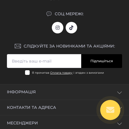
СОЦ МЕРЕЖІ:
СЛІДКУЙТЕ ЗА НОВИНКАМИ ТА АКЦІЯМИ:
Підпишіться
Я прочитав
Оплата товару
і згоден з вимогами
ІНФОРМАЦІЯ
Блог
КОНТАКТИ ТА АДРЕСА
Відгуки
Зворотній зв'язок
м. Київ, вул. Промислова, 1Б
МЕСЕНДЖЕРИ
Повернення товару