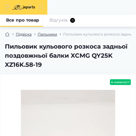
Все про товар
Відгуків
0
Підвіска
Пильники
Пильовик кульового розкоса задньої
Пильовик кульового розкоса задньої
поздовжньої балки XCMG QY25K
XZ16K.58-19
в наявності