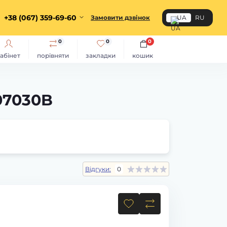
+38 (067) 359-69-60
Замовити дзвінок
UA
RU
0
0
0
абінет
порівняти
закладки
кошик
07030B
Відгуки:
0