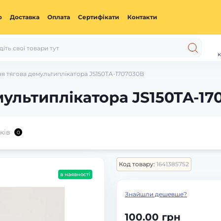
ю
Доставка
Оплата
Сертифікати
Контакти
к
я тягова демультиплікатора JS150TA-1707030B
мультиплікатора JS150TA-17
ків
0
Код товару:
1641385752
в наявності
Знайшли дешевше?
100.00 грн