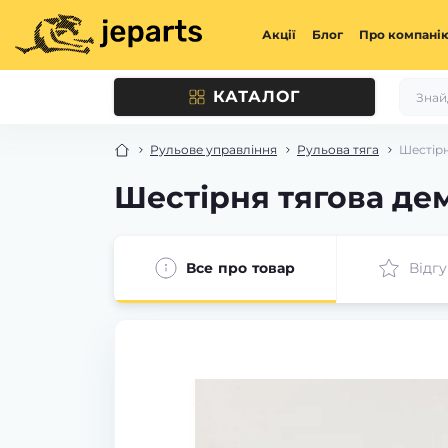
Акції
Блог
Про компані
КАТАЛОГ
Рульове управління
Рульова тяга
Шестірн
Шестірня тягова де
Все про товар
Відгу