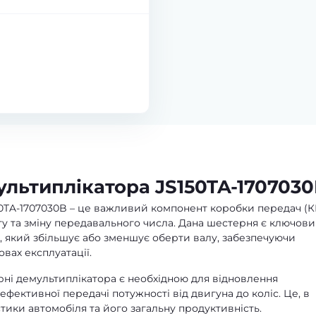
льтиплікатора JS150TA-170703
0TA-1707030B – це важливий компонент коробки передач (К
у та зміну передавального числа. Дана шестерня є ключов
, який збільшує або зменшує оберти валу, забезпечуючи
овах експлуатації.
ні демультиплікатора є необхідною для відновлення
фективної передачі потужності від двигуна до коліс. Це, в
тики автомобіля та його загальну продуктивність.