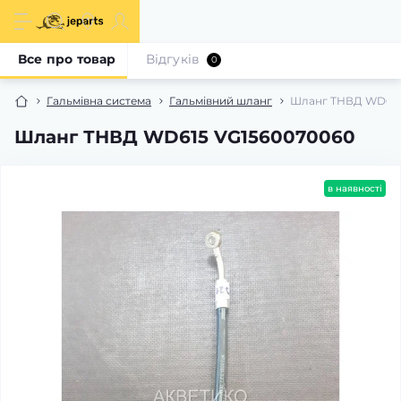
Все про товар
Відгуків
0
Гальмівна система
Гальмівний шланг
Шланг ТНВД WD615
Шланг ТНВД WD615 VG1560070060
в наявності