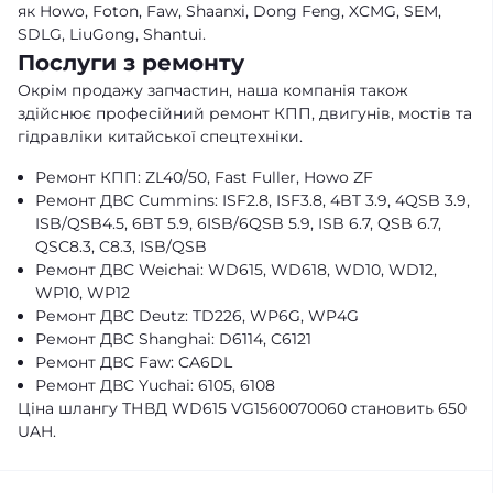
як Howo, Foton, Faw, Shaanxi, Dong Feng, XCMG, SEM,
SDLG, LiuGong, Shantui.
Послуги з ремонту
Окрім продажу запчастин, наша компанія також
здійснює професійний ремонт КПП, двигунів, мостів та
гідравліки китайської спецтехніки.
Ремонт КПП: ZL40/50, Fast Fuller, Howo ZF
Ремонт ДВС Cummins: ISF2.8, ISF3.8, 4BT 3.9, 4QSB 3.9,
ISB/QSB4.5, 6BT 5.9, 6ISB/6QSB 5.9, ISB 6.7, QSB 6.7,
QSC8.3, C8.3, ISB/QSB
Ремонт ДВС Weichai: WD615, WD618, WD10, WD12,
WP10, WP12
Ремонт ДВС Deutz: TD226, WP6G, WP4G
Ремонт ДВС Shanghai: D6114, C6121
Ремонт ДВС Faw: CA6DL
Ремонт ДВС Yuchai: 6105, 6108
Ціна шлангу ТНВД WD615 VG1560070060 становить 650
UAH.