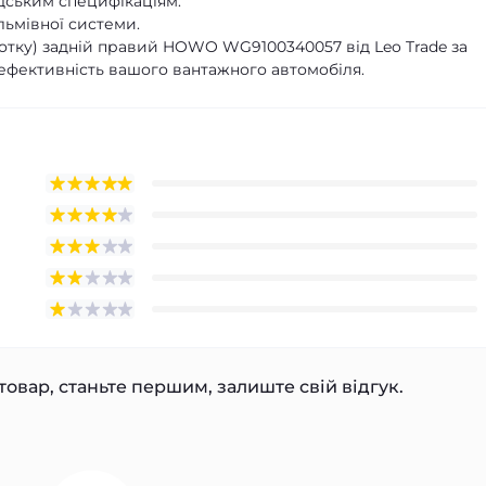
дським специфікаціям.
ьмівної системи.
тку) задній правий HOWO WG9100340057 від Leo Trade за
 ефективність вашого вантажного автомобіля.
товар, станьте першим, залиште свій відгук.