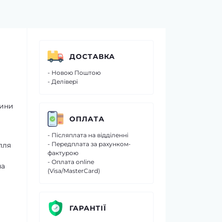
ДОСТАВКА
- Новою Поштою
- Делівері
тини
ОПЛАТА
- Післяплата на відділенні
- Передплата за рахунком-
лля
фактурою
- Оплата online
на
(Visa/MasterCard)
ГАРАНТІЇ