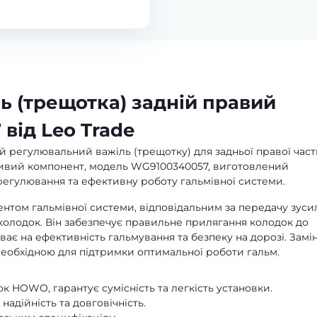
ь (трещотка) задній правий
ід Leo Trade
й регулювальний важіль (трещотку) для задньої правої час
ивий компонент, модель WG9100340057, виготовлений
 регулювання та ефективну роботу гальмівної системи.
том гальмівної системи, відповідальним за передачу зуси
 колодок. Він забезпечує правильне прилягання колодок до
ває на ефективність гальмування та безпеку на дорозі. Замі
еобхідною для підтримки оптимальної роботи гальм.
 HOWO, гарантує сумісність та легкість установки.
надійність та довговічність.