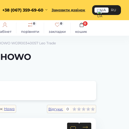
+38 (067) 359-69-60
Замовити дзвінок
UA
RU
0
0
0
абінет
порівняти
закладки
кошик
а HOWO WG9100340057 Leo Trade
а HOWO
к:
Howo
Відгуки:
0