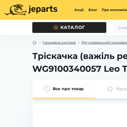
Акції
Блог
Про компані
КАТАЛОГ
Гальмівна система
Регулювальний гальмівни
Тріскачка (важіль 
WG9100340057 Leo T
Все про товар
Відгу