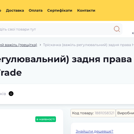
ю
Доставка
Оплата
Сертифікати
Контакти
к
й важіль (трещітка)
Тріскачка (важіль регулювальний) задня прав
регулювальний) задня прав
rade
ків
0
Код товару:
1881058321
Виробни
в наявності
Знайшли дешевше?